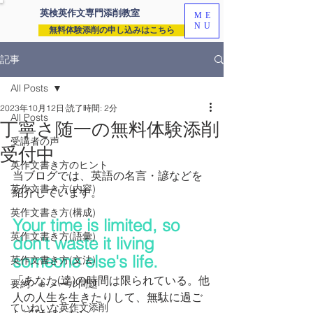
英検英作文専門
添削教室
ME
NU
無料体験添削の申し込みはこちら
記事
All Posts
2023年10月12日
読了時間: 2分
All Posts
丁寧さ随一の無料体験添削
受講者の声
受付中
英作文書き方のヒント
当ブログでは、英語の名言・諺などを
英作文書き方(内容)
紹介しています。
英作文書き方(構成)
Your time is limited, so 
英作文書き方(語彙)
don't waste it living 
someone else's life.
英作文書き方(文法)
「あなた(達)の時間は限られている。他
要約・e-メール問題
人の人生を生きたりして、無駄に過ご
ていねいな英作文添削