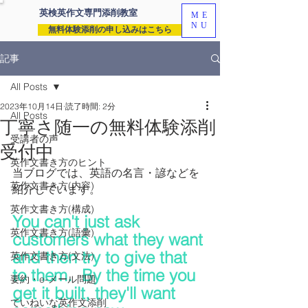
英検英作文専門
添削教室
ME
NU
無料体験添削の申し込みはこちら
記事
All Posts
2023年10月14日
読了時間: 2分
All Posts
丁寧さ随一の無料体験添削
受講者の声
受付中
英作文書き方のヒント
当ブログでは、英語の名言・諺などを
英作文書き方(内容)
紹介しています。
英作文書き方(構成)
You can't just ask 
英作文書き方(語彙)
customers what they want 
and then try to give that 
英作文書き方(文法)
to them.  By the time you 
要約・e-メール問題
get it built, they'll want 
ていねいな英作文添削