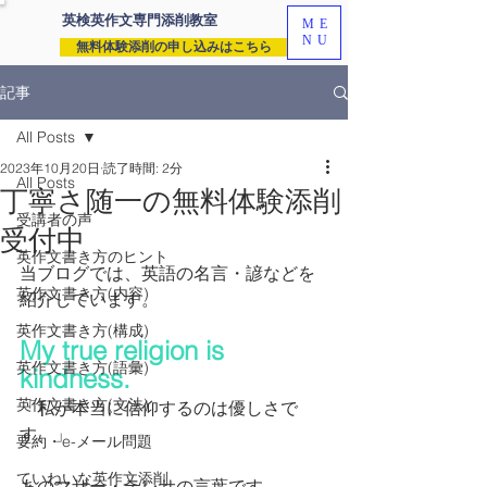
英検英作文専門
添削教室
ME
NU
無料体験添削の申し込みはこちら
記事
All Posts
2023年10月20日
読了時間: 2分
All Posts
丁寧さ随一の無料体験添削
受講者の声
受付中
英作文書き方のヒント
当ブログでは、英語の名言・諺などを
英作文書き方(内容)
紹介しています。
英作文書き方(構成)
My true religion is 
英作文書き方(語彙)
kindness. 
英作文書き方(文法)
「私が本当に信仰するのは優しさで
す。」
要約・e-メール問題
ていねいな英作文添削
あのマザー・テレサの言葉です。