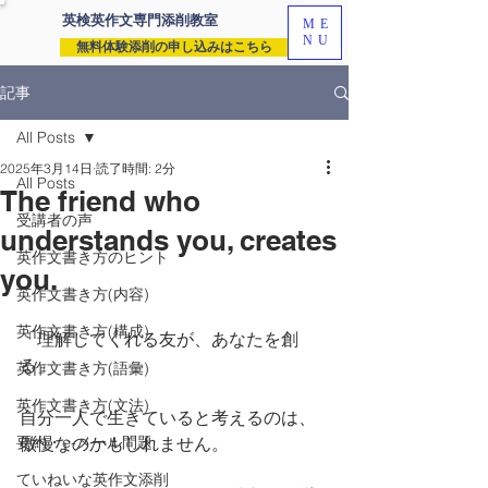
英検英作文専門
添削教室
ME
NU
無料体験添削の申し込みはこちら
記事
All Posts
2025年3月14日
読了時間: 2分
All Posts
The friend who
受講者の声
understands you, creates
英作文書き方のヒント
you.
英作文書き方(内容)
英作文書き方(構成)
「理解してくれる友が、あなたを創
る」
英作文書き方(語彙)
英作文書き方(文法)
自分一人で生きていると考えるのは、
要約・e-メール問題
傲慢なのかもしれません。
ていねいな英作文添削