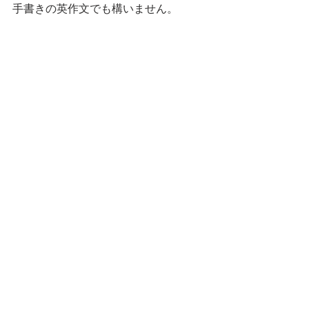
手書きの英作文でも構いません。
英作文書き方のヒント
ていねいな英作文添削
すべて表示
最新記事