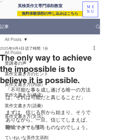
英検英作文専門
添削教室
ME
NU
無料体験添削の申し込みはこちら
記事
All Posts
2025年9月4日
読了時間: 1分
All Posts
The only way to achieve
受講者の声
the impossible is to
英作文書き方のヒント
believe it is possible.
英作文書き方(内容)
「不可能な事を成し遂げる唯一の方法
英作文書き方(構成)
は、それは可能だと真じることだ」
英作文書き方(語彙)
まずは、信じる所から始まり、そうで
英作文書き方(文法)
ありながら、一旦、信じてしまえば、
要約・e-メール問題
達成できてしまうものなのでしょう。
ていねいな英作文添削