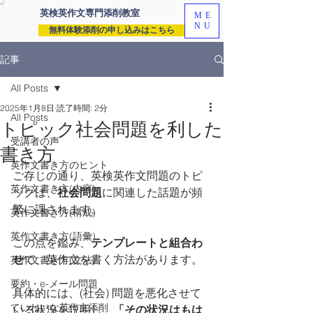
英検英作文専門
添削教室
ME
NU
無料体験添削の申し込みはこちら
記事
All Posts
2025年1月8日
読了時間: 2分
All Posts
トピック社会問題を利した
受講者の声
書き方
英作文書き方のヒント
ご存じの通り、英検英作文問題のトピ
英作文書き方(内容)
ックは、
社会問題
に関連した話題が頻
繁に課されます。
英作文書き方(構成)
英作文書き方(語彙)
この点を鑑み、
テンプレートと組合わ
せ
て、英作文を書く方法があります。
英作文書き方(文法)
要約・e-メール問題
具体的には、(社会) 問題を悪化させて
ていねいな英作文添削
いる状況を説明し、
「その状況はもは