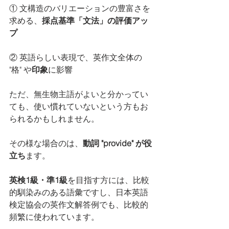
① 文構造のバリエーションの豊富さを
求める、
採点基準「文法」の評価アッ
プ
② 英語らしい表現で、英作文全体の 
"格" や
印象
に影響
ただ、無生物主語がよいと分かってい
ても、使い慣れていないという方もお
られるかもしれません。
その様な場合のは、
動詞 "provide" が役
立ち
ます。
英検1級・準1級
を目指す方には、比較
的馴染みのある語彙ですし、日本英語
検定協会の英作文解答例でも、比較的
頻繁に使われています。