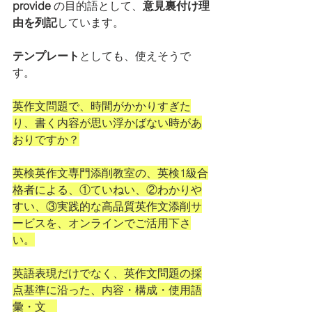
provide
 の目的語として、
意見裏付け理
由を列記
しています。
テンプレート
としても、使えそうで
す。
英作文問題で、時間がかかりすぎた
り、書く内容が思い浮かばない時があ
おりですか？
英検英作文専門添削教室の、英検1級合
格者による、①ていねい、②わかりや
すい、③実践的な高品質英作文添削サ
ービスを、オンラインでご活用下さ
い。
英語表現だけでなく、英作文問題の採
点基準に沿った、内容・構成・使用語
彙・文　