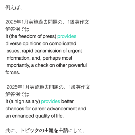
例えば、
2025年1月実施過去問題の、1級英作文
解答例では
It (the freedom of press) 
provides
diverse opinions on complicated 
issues, rapid transmission of urgent 
information, and, perhaps most 
importantly, a check on other powerful 
forces.
 2025年1月実施過去問題の、1級英作文
解答例では
It (a high salary) 
provides 
better 
chances for career advancement and 
an enhanced quality of life.
共に、
トピックの主題を主語
にして、