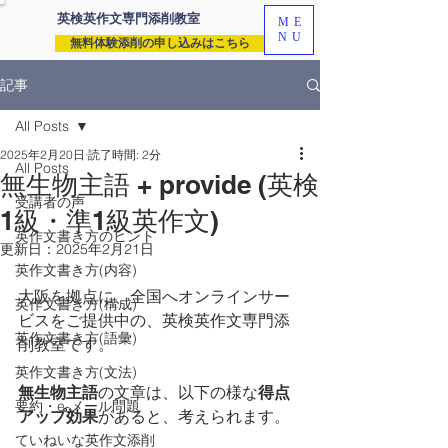
英検英作文専門
添削教室
ME
NU
無料体験添削の申し込みはこちら
記事
All Posts
2025年2月20日
読了時間: 2分
All Posts
無生物主語 + provide (英検
受講者の声
1級・準1級英作文)
英作文書き方のヒント
更新日：
2025年2月21日
英作文書き方(内容)
大阪を拠点に、全国へオンラインサー
英作文書き方(構成)
ビスをご提供中の、英検英作文専門添
英作文書き方(語彙)
削教室です。
英作文書き方(文法)
無生物主語
の文章は、以下の様な
得点
要約・e-メール問題
アップ効果
があると、考えられます。
ていねいな英作文添削