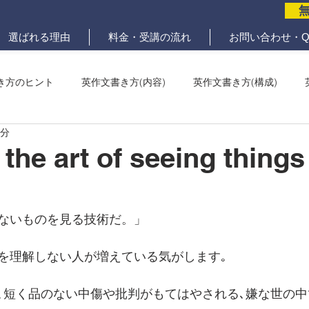
選ばれる理由
料金・受講の流れ
お問い合わせ・Q
き方のヒント
英作文書き方(内容)
英作文書き方(構成)
1分
メール問題
ていねいな英作文添削
 the art of seeing things
.
ないものを見る技術だ。」
を理解しない人が増えている気がします｡
､短く品のない中傷や批判がもてはやされる､嫌な世の中