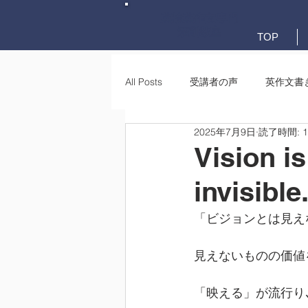
英検英作文専門
添削教室
TOP
All Posts
受講者の声
英作文書
2025年7月9日
読了時間: 
英作文書き方(文法)
要約・e-
Vision is
invisible
「ビジョンとは見え
見えないものの価値
「映える」が流行り