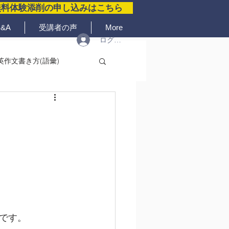
無料体験添削の申し込みはこちら
&A
受講者の声
More
ログイン
英作文書き方(語彙)
です。