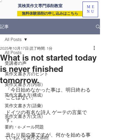
英検英作文専門
添削教室
ME
NU
無料体験添削の申し込みはこちら
記事
All Posts
2025年10月17日
読了時間: 1分
All Posts
What is not started today
受講者の声
is never finished
英作文書き方のヒント
tomorrow.
英作文書き方(内容)
「今日始めなかった事は、明日終わる
英作文書き方(構成)
ことはない」
英作文書き方(語彙)
ドイツの有名な詩人 ゲーテの言葉で
英作文書き方(文法)
す。
要約・e-メール問題
当たり前の事ですが、何かを始める事
ていねいな英作文添削