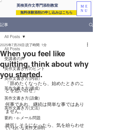
英検英作文専門
添削教室
ME
NU
無料体験添削の申し込みはこちら
記事
All Posts
2025年7月29日
読了時間: 1分
All Posts
When you feel like
受講者の声
quitting, think about why
英作文書き方のヒント
you started.
英作文書き方(内容)
「辞めたくなったら、始めたときのこ
英作文書き方(構成)
とを思い出せ」
英作文書き方(語彙)
何事であれ、継続は簡単な事ではあり
英作文書き方(文法)
ません。
要約・e-メール問題
挫折しそうになったら、気を紛らわせ
ていねいな英作文添削