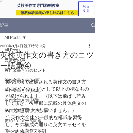
英検英作文専門
添削教室
ME
NU
無料体験添削の申し込みはこちら
記事
All Posts
2020年9月4日
読了時間: 3分
All Posts
英検英作文の書き方のコツ
受講者の声
ー語彙④
英作文書き方のヒント
英作文書き方(内容)
英検試験で出題される英作文の書き方
のコツ(ノウハウ)として以下の様なもの
英作文書き方(構成)
が挙げられます。（以下は飛ばし読み
英作文書き方(語彙)
して頂き、後半部に記載の具体例文の
みご参照頂いても構いません。）
英作文書き方(文法)
1) 英作文全体の一般的な構成を習得
要約・e-メール問題
し、その構成の通りに英文エッセイを
ていねいな英作文添削
まとめる。