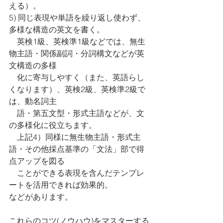
える）。
5) 同じ表現や単語を繰り返し使わず、
多様な構造の英文を書く。
　英検1級、英検準1級などでは、無生
物主語・関係副詞・分詞構文などが英
文構造の多様
　化に寄与しやすく（また、英語らし
くなります）、英検2級、英検準2級で
は、動名詞主
　語・第五文型・形式主語などが、文
の多様化に役立ちます。
　上記4）同様に無生物主語・形式主
語・その他採点基準の「文法」部で得
点アップを図る
　ことができる表現を含んだテンプレ
ートを活用できれば効果的。
などがあります。
これらのコツ(ノウハウ)をマスターする