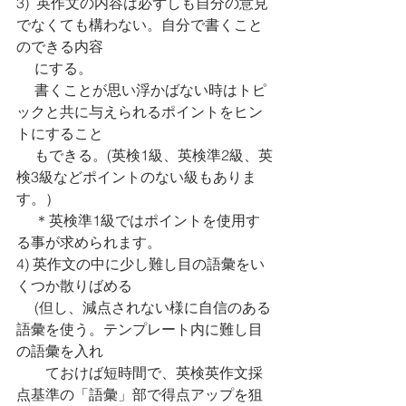
3)  英作文の内容は必ずしも自分の意見
でなくても構わない。自分で書くこと
のできる内容
　 にする。
     書くことが思い浮かばない時はトピ
ックと共に与えられるポイントをヒン
トにすること
　 もできる。(英検1級、英検準2級、英
検3級などポイントのない級もありま
す。） 
     ＊英検準1級ではポイントを使用す
る事が求められます。
4) 英作文の中に少し難し目の語彙をい
くつか散りばめる 
　 (但し、減点されない様に自信のある
語彙を使う。テンプレート内に難し目
の語彙を入れ
　　ておけば短時間で、英検英作文採
点基準の「語彙」部で得点アップを狙