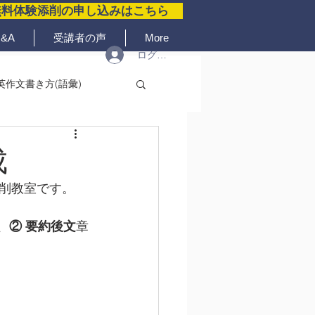
無料体験添削の申し込みはこちら
&A
受講者の声
More
ログイン
英作文書き方(語彙)
成
削教室です。
、
② 要約後文
章