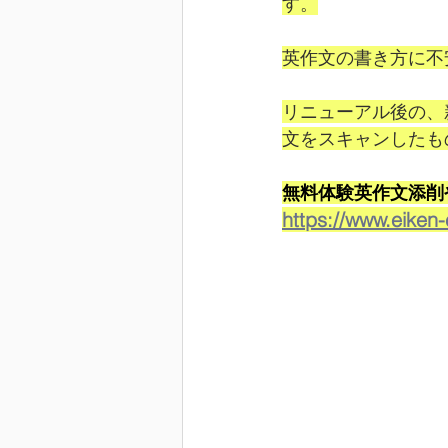
す。
英作文の書き方に不
リニューアル後の、
文をスキャンしたも
無料体験英作文添削
https://www.eiken