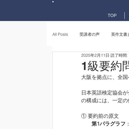
英検英作文専門
添削教室
TOP
All Posts
受講者の声
英作文書
2025年2月11日
読了時間:
英作文書き方(文法)
要約・e-
1級要約
大阪を拠点に、全国
日本英語検定協会が
の構成には、一定の
① 要約前の原文
第1パラグラフ