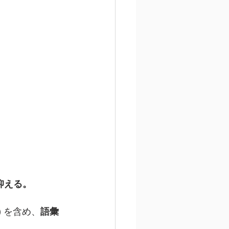
抑える。
) を含め、
語彙