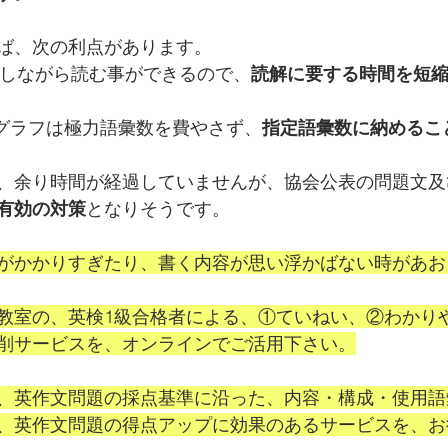
ば、次の利点があります。
予想しながら読む事ができるので、
読解に要する時間を短
ラグラフは極力語彙数を費やさず、
指定語彙数に納めるこ
、余り時間が経過していませんが、協会公表の問題文及
有効の対策
となりそうです。
がかかりすぎたり、書く内容が思い浮かばない時があお
教室の、英検1級合格者による、①ていねい、②わかり
削サービスを、オンラインでご活用下さい。
、英作文問題の採点基準に沿った、内容・構成・使用語
、英作文問題の得点アップに効果のあるサービスを、お