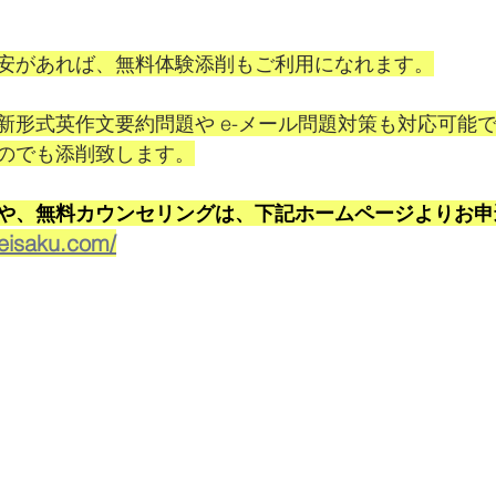
安があれば、無料体験添削もご利用になれます。
新形式英作文要約問題や e-メール問題対策も対応可能
のでも添削致します。
や、無料カウンセリングは、下記ホームページよりお申
-eisaku.com/