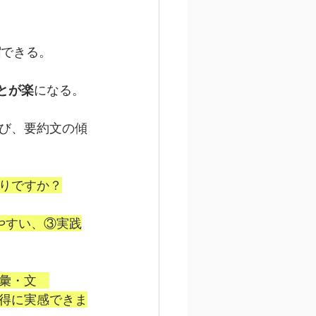
縮
できる。
とが楽
になる。
び、要約文の傾
りですか？
やすい、③実践
彙・文　
得に実感できま