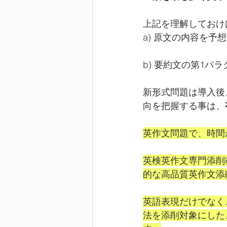
上記を理解しておけ
a) 原文の内容を
b) 要約文の第1パ
新形式問題は導入後
向を把握する事は、
英作文問題で、時間
英検英作文専門添削
的な高品質英作文添
英語表現だけでなく
法を添削対象にした