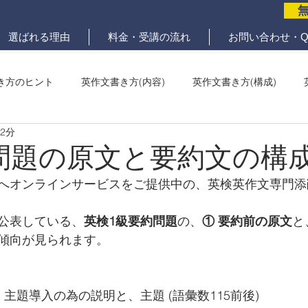
選ばれる理由
料金・受講の流れ
お問い合わせ・Q
き方のヒント
英作文書き方(内容)
英作文書き方(構成)
 2分
メール問題
ていねいな英作文添削
問題の原文と要約文の構
へオンラインサービスをご提供中の、英検英作文専門添
公表している、
英検1級要約問題
の、
① 要約前の原文
と
傾向が見られます。
：主題導入の為の説明と、主題 (語彙数115前後)