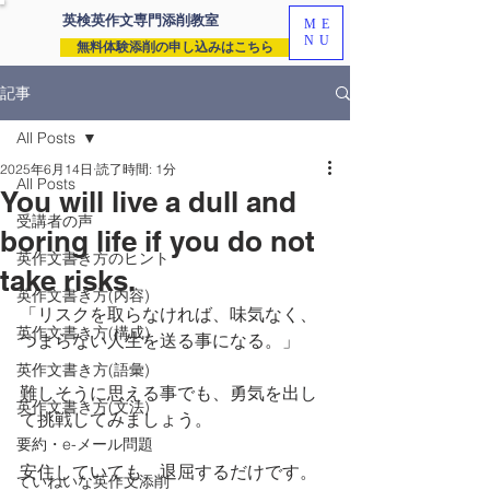
英検英作文専門
添削教室
ME
NU
無料体験添削の申し込みはこちら
記事
All Posts
2025年6月14日
読了時間: 1分
All Posts
You will live a dull and
受講者の声
boring life if you do not
英作文書き方のヒント
take risks.
英作文書き方(内容)
「リスクを取らなければ、味気なく、
英作文書き方(構成)
つまらない人生を送る事になる。」
英作文書き方(語彙)
難しそうに思える事でも、勇気を出し
英作文書き方(文法)
て挑戦してみましょう。
要約・e-メール問題
安住していても、退屈するだけです。
ていねいな英作文添削