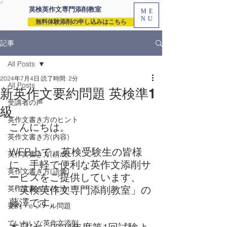
英検英作文専門
添削教室
ME
NU
無料体験添削の申し込みはこちら
記事
All Posts
2024年7月4日
読了時間: 2分
All Posts
新英作文要約問題 英検準1
受講者の声
級
英作文書き方のヒント
こんにちは。
英作文書き方(内容)
WEB上で、英検受験生の皆様
英作文書き方(構成)
に、手軽で便利な英作文添削サ
英作文書き方(語彙)
ービスをご提供しています、
「英検英作文専門添削教室」の
英作文書き方(文法)
藤澤です。
要約・e-メール問題
ていねいな英作文添削