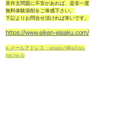
英作文問題に不安があれば、是非一度
無料体験添削をご体感下さい。
下記よりお問合せ頂ければ幸いです。
https://www.eiken-eisaku.com/
e-メールアドレス：eisaku1@ja3.so-
net.ne.jp