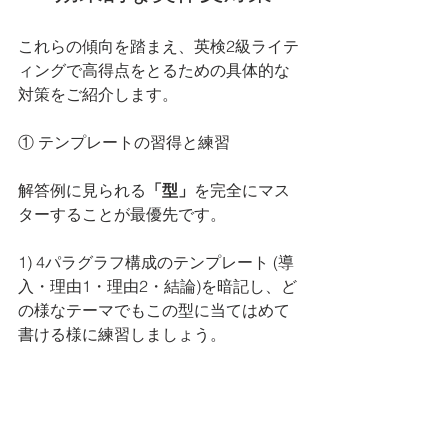
これらの傾向を踏まえ、英検2級ライテ
ィングで高得点をとるための具体的な
対策をご紹介します。
① テンプレートの習得と練習
解答例に見られる
「型」
を完全にマス
ターすることが最優先です。
1) 4パラグラフ構成のテンプレート (導
入・理由1・理由2・結論)を暗記し、ど
の様なテーマでもこの型に当てはめて
書ける様に練習しましょう。
特に、論理マーカー(First, Second, 
Therefore など)を適切に使いこなす練
習は必須です。