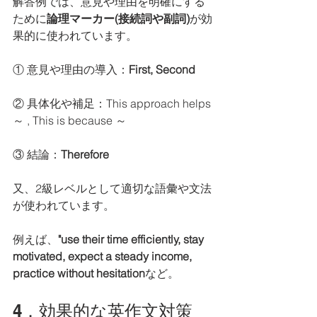
解答例では、意見や理由を明確にする
ために
論理マーカー(接続詞や副詞)
が効
果的に使われています。
① 意見や理由の導入：
First, Second
② 具体化や補足：This approach helps 
～ , This is because ～
③ 結論：
Therefore
又、2級レベルとして適切な語彙や文法
が使われています。
例えば、
"use their time efficiently, stay 
motivated, expect a steady income, 
practice without hesitation
など。
4．効果的な英作文対策