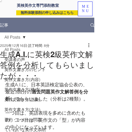
英検英作文専門
添削教室
ME
NU
無料体験添削の申し込みはこちら
記事
All Posts
2025年12月16日
読了時間: 8分
All Posts
生成A.I.に英検2級英作文解
受講者の声
答例を分析してもらいまし
英作文書き方のヒント
たが・・・
英作文書き方(内容)
生成A.I.に、日本英語検定協会公表の、
英作文書き方(構成)
最近3回分の
過去問題英作文解答例を分
析
してもらいました（分析は2種類）。
英作文書き方(語彙)
英作文書き方(文法)
一つ目は、英語表現を多めに含めたも
要約・e-メール問題
の、二つ目は、英作文の「型」が内容
の中心になっています。
ていねいな英作文添削