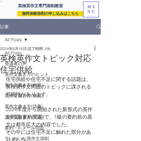
英検英作文専門
添削教室
ME
NU
無料体験添削の申し込みはこちら
記事
All Posts
2024年6月16日
読了時間: 2分
All Posts
英検英作文トピック対応
受講者の声
住宅供給
英作文書き方のヒント
住宅供給や住宅不足に関する話題は、
英作文書き方(内容)
英検英作文問題のトピックに課される
可能性があります。
英作文書き方(構成)
英作文書き方(語彙)
2024年度から開始された新形式の英作
文問題(要約問題)で、1級の要約前の原
英作文書き方(文法)
文は都市拡大の内容でした。
要約・e-メール問題
その中には住宅不足に触れた部分があ
ていねいな英作文添削
りました。