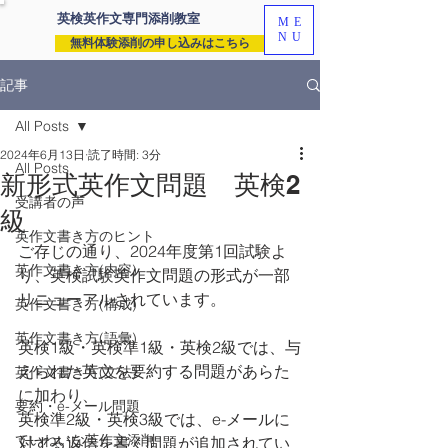
英検英作文専門
添削教室
ME
NU
無料体験添削の申し込みはこちら
記事
All Posts
2024年6月13日
読了時間: 3分
All Posts
新形式英作文問題 英検2
受講者の声
級
英作文書き方のヒント
ご存じの通り、2024年度第1回試験よ
英作文書き方(内容)
り、英検試験英作文問題の形式が一部
リニューアルされています。
英作文書き方(構成)
英作文書き方(語彙)
英検1級・英検準1級・英検2級では、与
えられた英文を要約する問題があらた
英作文書き方(文法)
に加わり、
要約・e-メール問題
英検準2級・英検3級では、e-メールに
ていねいな英作文添削
対する返信を書く問題が追加されてい