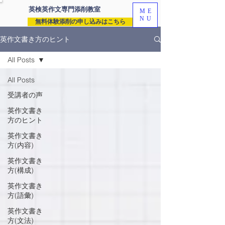
英検英作文専門
添削教室
ME
NU
無料体験添削の申し込みはこちら
英作文書き方のヒント
All Posts
All Posts
受講者の声
英作文書き
方のヒント
英作文書き
方(内容)
英作文書き
方(構成)
英作文書き
方(語彙)
英作文書き
方(文法)