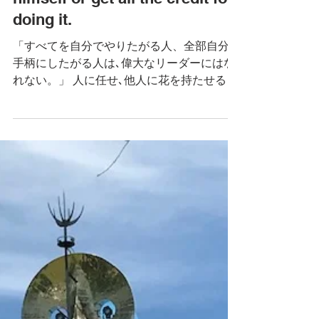
2025年6月26日
No man will make a great
leader who wants to do it all
himself or get all the credit for
doing it.
「すべてを自分でやりたがる人、全部自分の
手柄にしたがる人は､偉大なリーダーにはな
れない。」 人に任せ､他人に花を持たせる人
が､リーダーなのですね。 自分中心では、周
りはついていきません。 トラのリーダー ラ