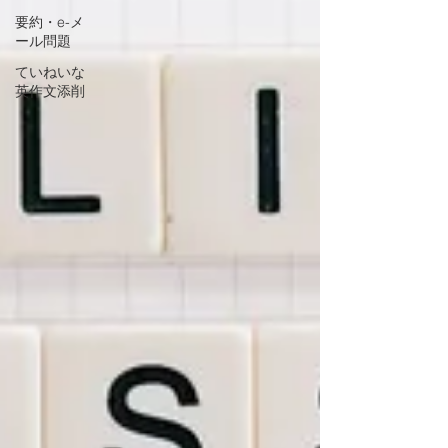
要約・e-メ
ール問題
ていねいな
英作文添削