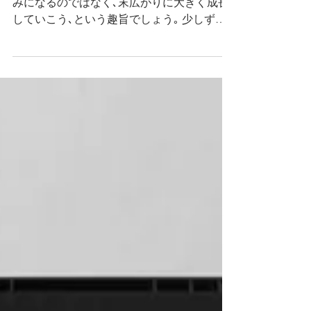
Never let your memories be
greater than your dreams.
「過去よりも大きな夢を持とう。」 尻すぼ
みになるのではなく､末広がりに大きく成長
していこう､という趣旨でしょう｡ 少しずつ
でも､夢や希望は大きくしていって､「昔はよ
かった」などと、思い出に頼る必要のない、
生き方を目指しましょう｡ 水遊びをするネ
コ...