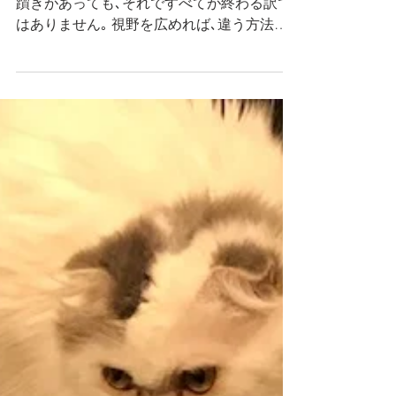
2025年6月28日
When you come to a
roadblock, take a detour.
「行く手を塞がれたら、回り道すればよい」
躓きがあっても､それですべてが終わる訳で
はありません｡ 視野を広めれば､違う方法も
見えてくるはずです｡ すべての道が､直線で
あるとは限りません｡ 辞書とスマホ 新形式の
要約問題には慣れましたでしょうか？...